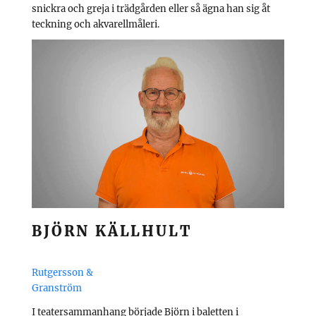
snickra och greja i trädgården eller så ägna han sig åt
teckning och akvarellmåleri.
BJÖRN KÄLLHULT
Rutgersson &
Granström
I teatersammanhang började Björn i baletten i