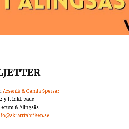
LJETTER
en
Arsenik & Gamla Spetsar
2,5 h inkl. paus
 Lerum & Alingsås
nfo@skrattfabriken.se