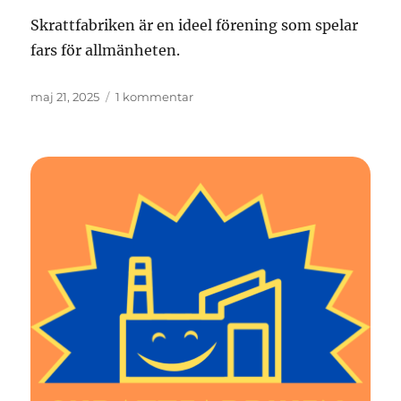
Skrattfabriken är en ideel förening som spelar
fars för allmänheten.
Publicerat
till
maj 21, 2025
1 kommentar
den
Välkommen!